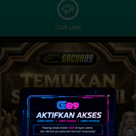
CARI LINK
s
Anaconda Gold
9 Masks of Fire™ HyperSpins™
y
Pragmatic Play
MicroGaming
IS
P
×