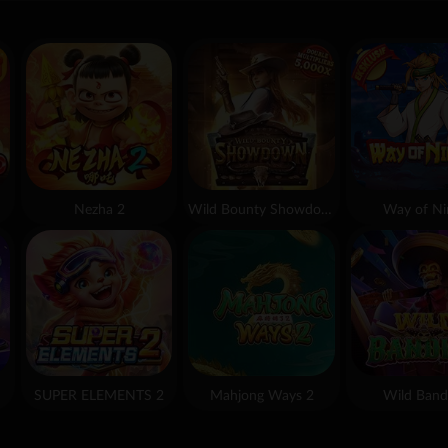
Nezha 2
Wild Bounty Showdown
Way of Ni
SUPER ELEMENTS 2
Mahjong Ways 2
Wild Band