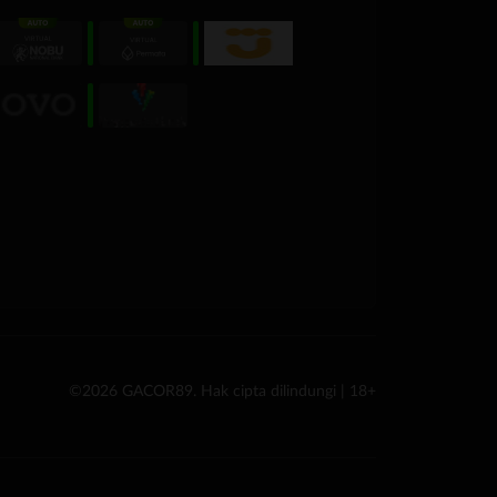
©2026 GACOR89. Hak cipta dilindungi | 18+