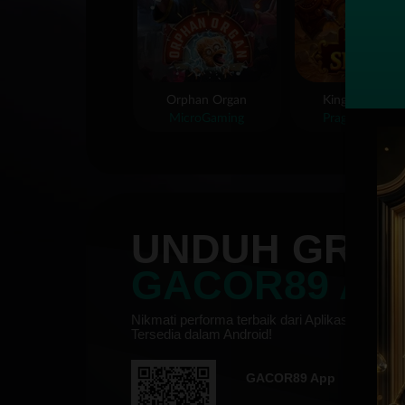
Orphan Organ
King Of Spear
MicroGaming
Pragmatic Pla
UNDUH GRAT
GACOR89 AP
Nikmati performa terbaik dari Aplikasi kami
Tersedia dalam Android!
GACOR89 App