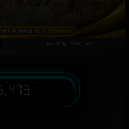
Jum, 07-Agt-2026 01.08.03
anan yang mungkin ditimbulkan.
Pemeliharaan Terjadwal: MarbleX pada 31-Jul-20
6,473