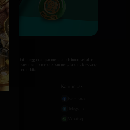
elalui halaman ini, pengguna dapat memperoleh informasi akses
yang tersedia disusun untuk memberikan pengalaman akses yang
an layanan secara bijak.
Komunitas
8158286
Facebook
OR89
Telegram
Whatsapp