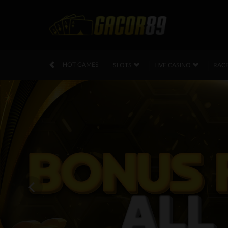
HOT GAMES
SLOTS
LIVE CASINO
RAC