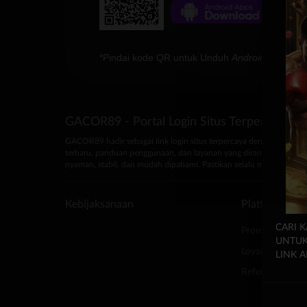
*Pindai kode QR untuk Unduh
Android APK
GACOR89 - Portal Login Situs Terpercaya D
GACOR89 hadir sebagai link login situs terpercaya dengan akses ce
terbaru, panduan penggunaan, dan layanan yang dirancang agar l
nyaman, stabil, dan mudah dipahami. Pastikan selalu menggunakan
Kebijaksanaan
Platform
CARI 
Promosi
UNTUK
Loyalty
LINK A
Referral