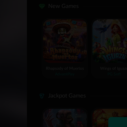
New Games
Rhapsody of Muertos
Wings of Iguaz
AdvantPlay
PG Soft
Jackpot Games