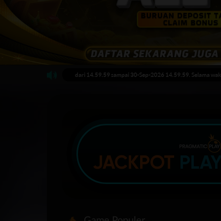
 pada 30-Jun-2026 dari 14.59.59 sampai 30-Sep-2026 14.59.59. Selama waktu ini, PP
JACKPOT
PLA
Game Populer