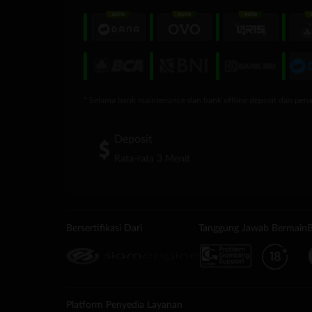
* Selama bank maintenance dan bank offline deposit dan penar
Deposit
Rata-rata 3 Menit
Bersertifikasi Dari
Tanggung Jawab Bermain
B
Platform Penyedia Layanan