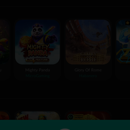
u
Mighty Panda
Glory Of Rome
MicroGaming
Habanero