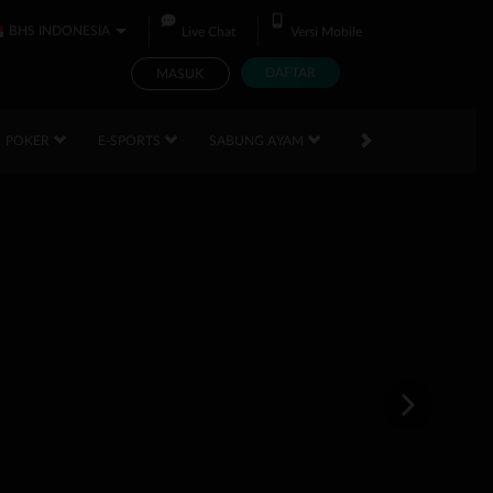
BHS INDONESIA
Live Chat
Versi Mobile
DAFTAR
MASUK
PROMOSI
POKER
E-SPORTS
SABUNG AYAM