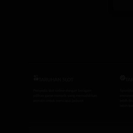
TARUHAN SLOT
TA
Penyedia slot online dengan beragam
Sportsb
pilihan game menarik yang memudahkan
menawar
pemain untuk mencapai jackpot
lebih ti
lebih b