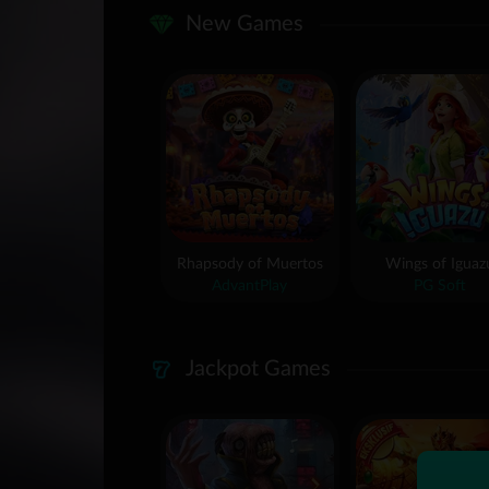
New Games
Rhapsody of Muertos
Wings of Iguaz
AdvantPlay
PG Soft
Jackpot Games