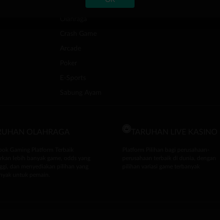
Togel
Olahraga
Crash Game
Arcade
Poker
E-Sports
Sabung Ayam
RUHAN OLAHRAGA
TARUHAN LIVE KASINO
ook Gaming Platform Terbaik
Platform Pilihan bagi perusahaan-
kan lebih banyak game, odds yang
perusahaan terbaik di dunia, dengan
nggi, dan menyediakan pilihan yang
pilihan variasi game terbanyak
anyak untuk pemain.