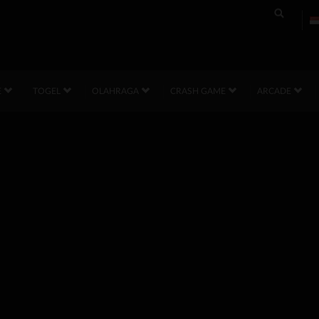
E
TOGEL
OLAHRAGA
CRASH GAME
ARCADE