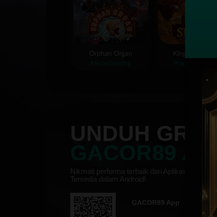
Orphan Organ
King Of Spear
MicroGaming
Pragmatic Pla
UNDUH GRAT
GACOR89 AP
Nikmati performa terbaik dari Aplikasi kami
Tersedia dalam Android!
GACOR89 App